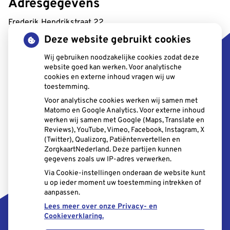
Adresgegevens
Frederik Hendrikstraat 22
2665 CK Bleiswijk
Deze website gebruikt cookies
Wij gebruiken noodzakelijke cookies zodat deze
Tel:
010-5215850
website goed kan werken. Voor analytische
E-mail:
balie@thpbleiswijk.nl
cookies en externe inhoud vragen wij uw
toestemming.
Voor analytische cookies werken wij samen met
Matomo en Google Analytics. Voor externe inhoud
werken wij samen met Google (Maps, Translate en
Openingstijden
Reviews), YouTube, Vimeo, Facebook, Instagram, X
(Twitter), Qualizorg, Patiëntenvertellen en
Maandag:
08.30 - 17.00
ZorgkaartNederland. Deze partijen kunnen
Dinsdag:
08.30 - 17.00
gegevens zoals uw IP-adres verwerken.
Woensdag:
08.30 - 17.00
Via Cookie-instellingen onderaan de website kunt
Donderdag:
08.30 - 17.00
u op ieder moment uw toestemming intrekken of
aanpassen.
Vrijdag:
08.30 - 17.00
Lees meer over onze Privacy- en
Cookieverklaring.