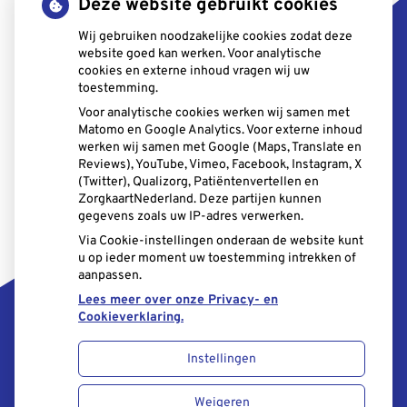
Deze website gebruikt cookies
Wij gebruiken noodzakelijke cookies zodat deze
Tel:
010-5215850
website goed kan werken. Voor analytische
E-mail:
balie@thpbleiswijk.nl
cookies en externe inhoud vragen wij uw
toestemming.
Voor analytische cookies werken wij samen met
Matomo en Google Analytics. Voor externe inhoud
werken wij samen met Google (Maps, Translate en
Openingstijden
Reviews), YouTube, Vimeo, Facebook, Instagram, X
(Twitter), Qualizorg, Patiëntenvertellen en
Maandag:
08.30 - 17.00
ZorgkaartNederland. Deze partijen kunnen
Dinsdag:
08.30 - 17.00
gegevens zoals uw IP-adres verwerken.
Woensdag:
08.30 - 17.00
Via Cookie-instellingen onderaan de website kunt
Donderdag:
08.30 - 17.00
u op ieder moment uw toestemming intrekken of
aanpassen.
Vrijdag:
08.30 - 17.00
Lees meer over onze Privacy- en
Cookieverklaring.
Instellingen
Uw Zorg Online
|
Beheer
Weigeren